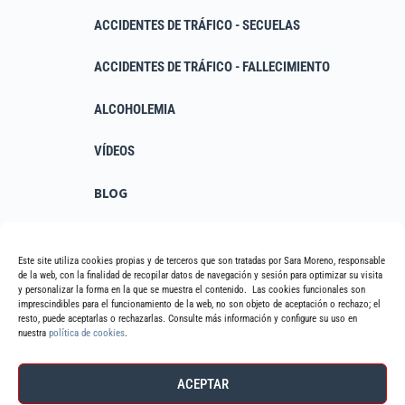
ACCIDENTES DE TRÁFICO - SECUELAS
ACCIDENTES DE TRÁFICO - FALLECIMIENTO
ALCOHOLEMIA
VÍDEOS
BLOG
RESPUESTAS RÁPIDAS
Este site utiliza cookies propias y de terceros que son tratadas por Sara Moreno, responsable
de la web, con la finalidad de recopilar datos de navegación y sesión para optimizar su visita
Política de privacidad
y personalizar la forma en la que se muestra el contenido. Las cookies funcionales son
imprescindibles para el funcionamiento de la web, no son objeto de aceptación o rechazo; el
resto, puede aceptarlas o rechazarlas. Consulte más información y configure su uso en
Política de cookies
nuestra
política de cookies
.
Política de protección de datos
ACEPTAR
Aviso legal