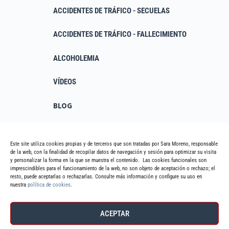
ACCIDENTES DE TRÁFICO - SECUELAS
ACCIDENTES DE TRÁFICO - FALLECIMIENTO
ALCOHOLEMIA
VÍDEOS
BLOG
RESPUESTAS RÁPIDAS
Este site utiliza cookies propias y de terceros que son tratadas por Sara Moreno, responsable
de la web, con la finalidad de recopilar datos de navegación y sesión para optimizar su visita
Política de privacidad
y personalizar la forma en la que se muestra el contenido. Las cookies funcionales son
imprescindibles para el funcionamiento de la web, no son objeto de aceptación o rechazo; el
resto, puede aceptarlas o rechazarlas. Consulte más información y configure su uso en
Política de cookies
nuestra
política de cookies
.
Política de protección de datos
ACEPTAR
Aviso legal